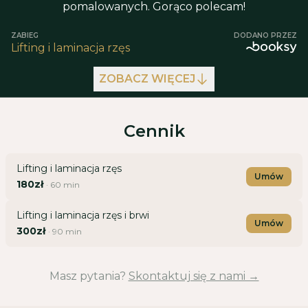
pomalowanych. Gorąco polecam!
ZABIEG
DODANO PRZEZ
Lifting i laminacja rzęs
ZOBACZ WIĘCEJ
Cennik
Lifting i laminacja rzęs
Umów
180zł
·
60
min
Lifting i laminacja rzęs i brwi
Umów
300zł
·
90
min
Masz pytania?
Skontaktuj się z nami →