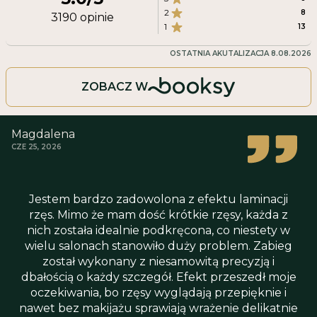
2
8
3190
opinie
1
13
OSTATNIA AKUTALIZACJA
8.08.2026
ZOBACZ W
Magdalena
CZE 25, 2026
Jestem bardzo zadowolona z efektu laminacji
rzęs. Mimo że mam dość krótkie rzęsy, każda z
nich została idealnie podkręcona, co niestety w
wielu salonach stanowiło duży problem. Zabieg
został wykonany z niesamowitą precyzją i
dbałością o każdy szczegół. Efekt przeszedł moje
oczekiwania, bo rzęsy wyglądają przepięknie i
nawet bez makijażu sprawiają wrażenie delikatnie