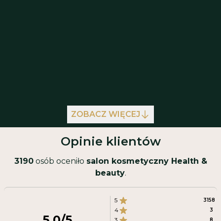
nałożeniu specjalnego olejku keratynowego. Celem
infekcje oczu
laminacji jest
zabezpieczenie rzęs przed
uszkodzeniami
i zapewnienie im optymalnego
nawilżenia.
Najlepsze efekty
u osób,
które mają proste, rosnące w dół rzęsy lub
opadającą powiekę
ZOBACZ WIĘCEJ
wzmocnić i odżywić
Opinie klientów
pięknych, odżywionych i podkręconych
3190
osób oceniło
salon kosmetyczny Health &
beauty
.
podkręcone
nawilżone
miękkie
błyszczące
5
3158
4
3
5.0
/5
3
8