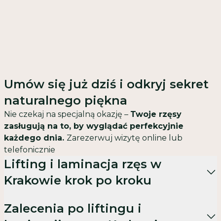
Umów się już dziś i odkryj sekret
naturalnego piękna
Nie czekaj na specjalną okazję –
Twoje rzęsy
zasługują na to, by wyglądać perfekcyjnie
każdego dnia.
Zarezerwuj wizytę online lub
telefonicznie
Lifting i laminacja rzęs w
Krakowie krok po kroku
Demakijaż oka
Zalecenia po liftingu i
: Aby przygotować oko do zabiegu,
pierwszym krokiem jest delikatne usunięcie makijażu