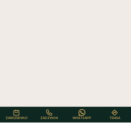
Cenimy prywatność użytkowników
Używamy plików cookie, aby poprawić jakość przeglądania,
wyświetlać reklamy lub treści dostosowane do indywidualnych potrzeb
użytkowników oraz analizować ruch na stronie. Kliknięcie przycisku
„Akceptuj wszystkie” oznacza zgodę na wykorzystywanie przez nas
plików cookie.
AKCEPTUJ WSZYSTKIE
ODRZUĆ WSZYSTKIE
ZAREZERWUJ
ZADZWOŃ
WHATSAPP
TRASA