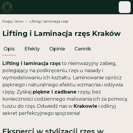
ME
Rzęsy i brwi
Lifting i laminacja rzęs
Lifting i Laminacja rzęs Kraków
Opis
Efekty
Opinie
Cennik
Lifting i laminacja rzęs
to nieinwazyjny zabieg,
polegający na podkręceniu rzęs u nasady i
wymodelowaniu ich kształtu. Laminowanie oprócz
pięknego i naturalnego efektu wzmacnia i odżywia
rzęsy. Zyskaj
piękne i zadbane
rzęsy, bez
konieczności codziennego malowania ich za pomocą
tuszu do rzęs. Odwiedź nas w
Krakowie
i odkryj
sekret perfekcyjnego spojrzenia!
Eksperci w stylizacji rzęs w