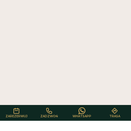
Cenimy prywatność użytkowników
Używamy plików cookie, aby poprawić jakość przeglądania,
wyświetlać reklamy lub treści dostosowane do indywidualnych potrzeb
użytkowników oraz analizować ruch na stronie. Kliknięcie przycisku
„Akceptuj wszystkie” oznacza zgodę na wykorzystywanie przez nas
plików cookie.
AKCEPTUJ WSZYSTKIE
ODRZUĆ WSZYSTKIE
ZAREZERWUJ
ZADZWOŃ
WHATSAPP
TRASA