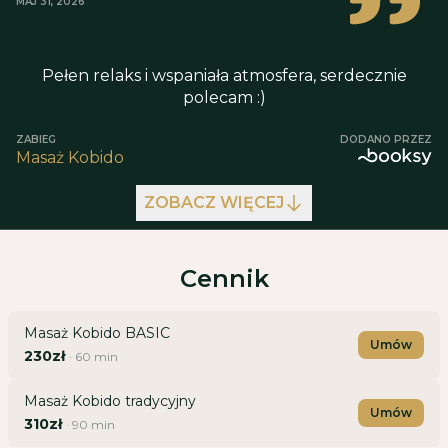
MAJ 31, 2026
Trądzik różowaty w fazie zaostrzenia, trądzik
ropowiczy i krostkowy
Zagrożona ciąża
Pełen relaks i wspaniała atmosfera, serdecznie
polecam :)
ZABIEG
DODANO PRZEZ
Masaż Kobido
ZOBACZ WIĘCEJ
Cennik
Masaż Kobido BASIC
Umów
230zł
·
60
min
Masaż Kobido tradycyjny
Umów
310zł
·
90
min