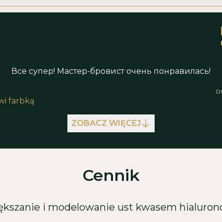
Все супер! Мастер-бровист очень понравилась!
D
i farbką
ZOBACZ WIĘCEJ
Cennik
kszanie i modelowanie ust kwasem hialur