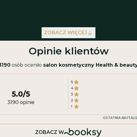
kainę
Uczulenie na jakikolwi
skład używanego prepa
Przyjmowanie leków obn
ZOBACZ WIĘCEJ
4 godziny przez zabiegiem
Dysmorfofobia
Opinie klientów
ernej ilości starego
 obrębie obszaru
3190
osób oceniło
salon kosmetyczny Health & beaut
niemożliwiają
5
4
5.0
/5
3
2
3190
opinie
1
OSTATNIA AKUTALI
ZOBACZ W