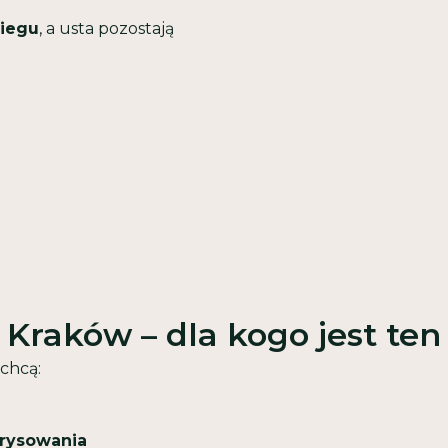
biegu
, a usta pozostają
 Kraków – dla kogo jest ten
chcą:
erysowania