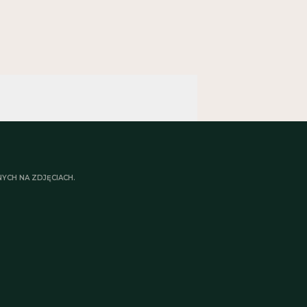
jne, wirusowe i grzybicze skóry
YCH NA ZDJĘCIACH.
ące na skórze
 hialuronowy