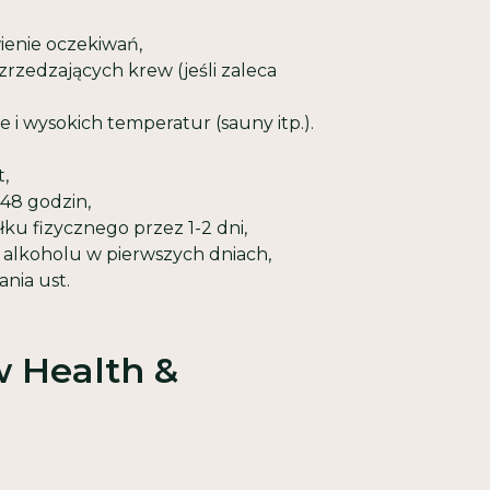
ienie oczekiwań,
rzedzających krew (jeśli zaleca
e i wysokich temperatur (sauny itp.).
t,
-48 godzin,
ku fizycznego przez 1-2 dni,
 alkoholu w pierwszych dniach,
ania ust.
w Health &