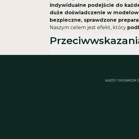
indywidualne podejście do każdej
duże doświadczenie w modelowa
bezpieczne, sprawdzone prepara
Naszym celem jest efekt, który
podk
Przeciwwskazani
Ciąża / laktacja
Skłonność do tworzenia blizn i 
KAŻDY ORGANIZM J
Stany zapalne skóry
Trądzik różowaty
Łuszczyca
Czynne choroby autoimmunolog
Choroba ziarniniakowa