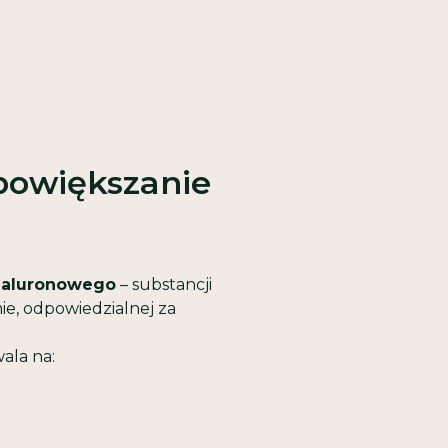
powiększanie
ialuronowego
– substancji
ie, odpowiedzialnej za
ala na: