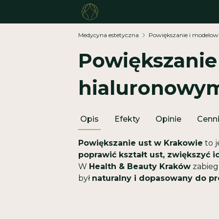
Medycyna estetyczna
Powiększanie i modelo
Powiększanie
hialuronowy
Opis
Efekty
Opinie
Cenn
Powiększanie ust w Krakowie
to 
poprawić kształt ust, zwiększyć i
W
Health & Beauty Kraków
zabieg 
był
naturalny i dopasowany do pr