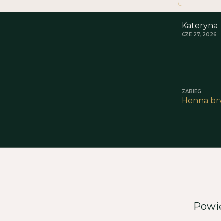
Kateryna
CZE 27, 2026
ZABIEG
Henna brw
Powię