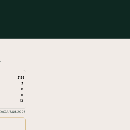
ek ze składników wchodzących w
ratu
iżających krzepliwość krwi
y
.
3158
3
8
8
13
ZACJA
7.08.2026