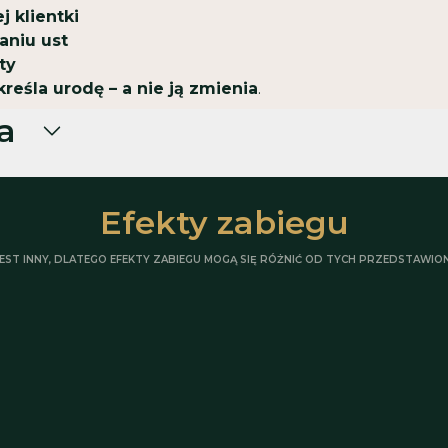
 klientki
niu ust
ty
reśla urodę – a nie ją zmienia
.
a
Aktywna opryszczka
Efekty zabiegu
bliznowców
Czynne infekcje baktery
EST INNY, DLATEGO EFEKTY ZABIEGU MOGĄ SIĘ RÓŻNIĆ OD TYCH PRZEDSTAWION
Zmiany ropne występuj
Bielactwo
Antybiotykoterapia
iczne
Choroby nowotworowe
Nadwrażliwość na kwas