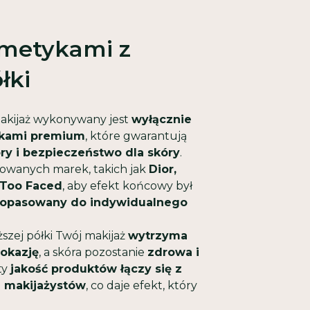
smetykami z
łki
akijaż wykonywany jest
wyłącznie
ykami premium
, które gwarantują
ory i bezpieczeństwo dla skóry
.
wanych marek, takich jak
Dior,
 Too Faced
, aby efekt końcowy był
i dopasowany do indywidualnego
szej półki Twój makijaż
wytrzyma
 okazję
, a skóra pozostanie
zdrowa i
ty
jakość produktów łączy się z
 makijażystów
, co daje efekt, który