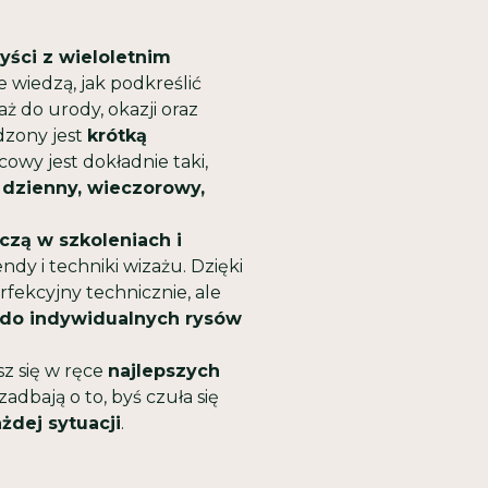
yści z wieloletnim
e wiedzą, jak podkreślić
ż do urody, okazji oraz
dzony jest
krótką
ńcowy jest dokładnie taki,
 dzienny, wieczorowy,
czą w szkoleniach i
ndy i techniki wizażu. Dzięki
rfekcyjny technicznie, ale
 do indywidualnych rysów
sz się w ręce
najlepszych
 zadbają o to, byś czuła się
żdej sytuacji
.