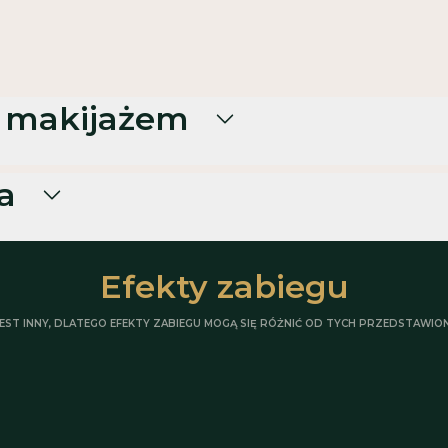
 makijażem
b wygładzająca dzień przed
a
Infekcje skóry
Efekty zabiegu
Świeże rany i oparzenia
EST INNY, DLATEGO EFEKTY ZABIEGU MOGĄ SIĘ RÓŻNIĆ OD TYCH PRZEDSTAWION