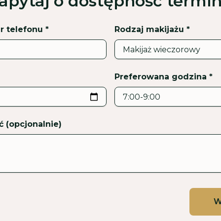
apytaj o dostępność termi
 telefonu *
Rodzaj makijażu *
Preferowana godzina *
 (opcjonalnie)
W