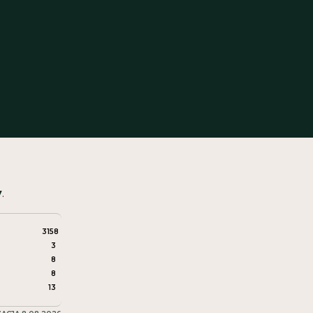
y
.
3158
3
8
8
13