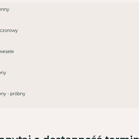
ienny
eczorowy
 wesele
bny
bny - próbny