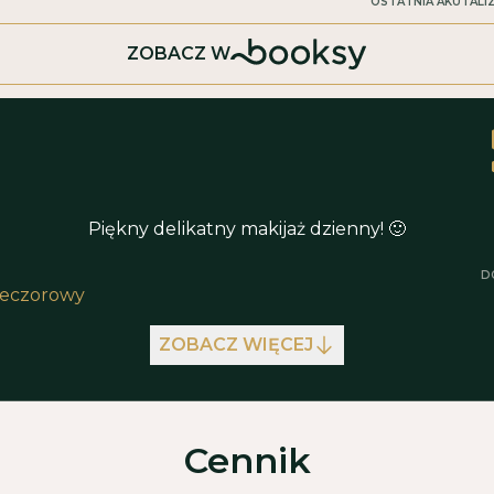
OSTATNIA AKUTALI
ZOBACZ W
a
Piękny delikatny makijaż dzienny! 🙂
D
ieczorowy
ZOBACZ WIĘCEJ
Cennik