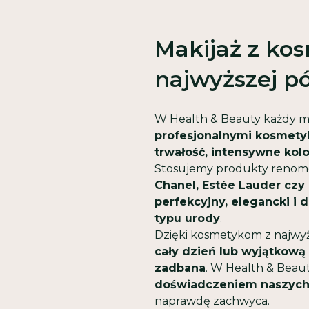
Makijaż z ko
najwyższej pó
W Health & Beauty każdy m
profesjonalnymi kosmet
trwałość, intensywne kol
Stosujemy produkty renomo
Chanel, Estée Lauder czy
perfekcyjny, elegancki 
typu urody
.
Dzięki kosmetykom z najwyż
cały dzień lub wyjątkową
zadbana
. W Health & Beau
doświadczeniem naszych
naprawdę zachwyca.