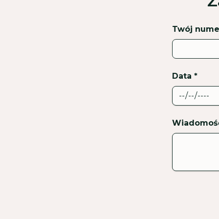
Z
Twój numer
Data *
Wiadomość