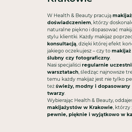
W Health & Beauty pracują
makijaż
doświadczeniem
, którzy doskonal
naturalne piękno i dopasować makija
stylu klientki. Każdy makijaż poprze
konsultacją
, dzięki której efekt ko
jakiego oczekujesz – czy to
makijaż
ślubny czy fotograficzny
.
Nasi specjaliści
regularnie uczestni
warsztatach
, śledząc najnowsze tre
temu każdy makijaż jest nie tylko pe
też
świeży, modny i dopasowany
twarzy
.
Wybierając Health & Beauty, oddaje
makijażystów w Krakowie
, którzy
pewnie, pięknie i wyjątkowo w ka