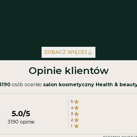
ZOBACZ WIĘCEJ
Opinie klientów
3190
osób oceniło
salon kosmetyczny Health & beaut
5
4
5.0
/5
3
2
3190
opinie
1