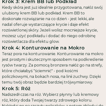
Krok 3: Krem BB lub Podkład
Kiedy skóra jest już idealnie przygotowana, nałóż swój
ulubiony krem BB lub podkład. Krem BB to
doskonałe rozwiązanie na co dzień - jest lekki, ale
nadal oferuje wystarczające krycie i daje efekt
rozświetlonej skóry. Jeżeli wolisz mocniejsze krycie,
możesz użyć podkładu i dodać do niego odrobinę
rozświetlacza dla efektu glow.
Krok 4: Konturowanie na Mokro
Teraz pora na konturowanie. Konturowanie na mokro
jest prostym i skutecznym sposobem na podkreślenie
rysów twarzy. Za pomocą bronzera nałóż go na strefy,
które chciałabyś "ściemnić" - pod kośćmi
policzkowymi, na bokach nosa, na linii żuchwy. Dzięki
temu twój obraz będzie bardziej trójwymiarowy.
Krok 5: Róż
Nadszedł czas na róż. Wybierz płynny lub kremowy
róż, który doda Twojej twarzy zdrowego koloru.
Nakładaj go na szczyty policzków, a potem zbleduj do