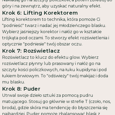
góry i na zewnątrz, aby uzyskać naturalny efekt.
Krok 6: Lifting Korektorem
Lifting korektorem to technika, która pomoże Ci
"podnieść" twarz i nadać jej młodzieńczego blasku.
Wybierz jaśniejszy korektor i nałóż go w kształcie
trójkąta pod oczami. To stworzy efekt rozświetlenia i
optycznie "podniesie" twój obszar oczu.
Krok 7: Rozświetlacz
Rozświetlacz to klucz do efektu glow. Wybierz
rozświetlacz płynny lub prasowany i nałóż go na
szczyty kości policzkowych, na łuku kupidyna i pod
łukiem brwiowym. To "odświeży" twój makijaż i doda
mu blasku.
Krok 8: Puder
Utrwal swoje dzieło sztuki za pomocą pudru
matującego. Stosuj go głównie w strefie T (czoło, nos,
broda), gdzie skóra ma tendencję do błyszczenia się
najbardziej. Puder pomoże zbalansować blask z