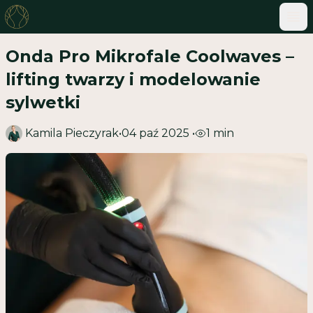
ME
Onda Pro Mikrofale Coolwaves –
lifting twarzy i modelowanie
sylwetki
Kamila Pieczyrak
•
04 paź 2025
•
1
min