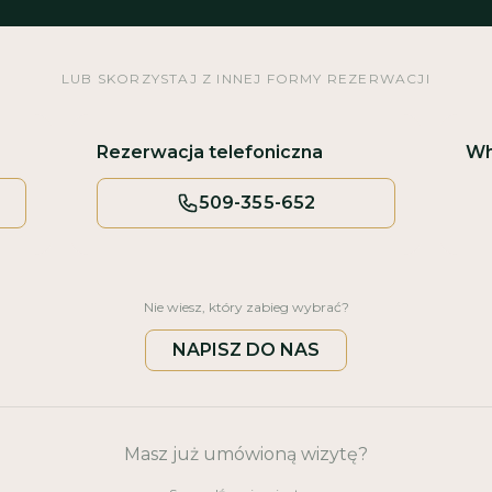
LUB SKORZYSTAJ Z INNEJ FORMY REZERWACJI
Rezerwacja telefoniczna
Wh
509-355-652
Nie wiesz, który zabieg wybrać?
NAPISZ DO NAS
Masz już umówioną wizytę?