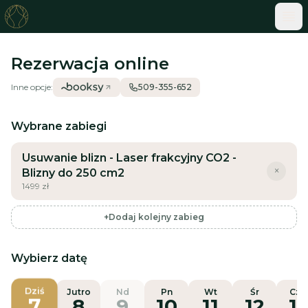
ME
Rezerwacja online
Inne opcje:
509-355-652
Wybrane zabiegi
Usuwanie blizn - Laser frakcyjny CO2 -
×
Blizny do 250 cm2
1499
zł
+
Dodaj kolejny zabieg
Wybierz datę
Dziś
Jutro
Nd
Pn
Wt
Śr
Czw
7
8
9
10
11
12
13