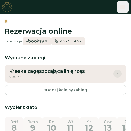
ME
Rezerwacja online
Inne opcje:
509-355-652
Wybrane zabiegi
Kreska zagęszczająca linię rzęs
×
700
zł
+
Dodaj kolejny zabieg
Wybierz datę
Dziś
Jutro
Pn
Wt
Śr
Czw
Pt
8
9
10
11
12
13
14