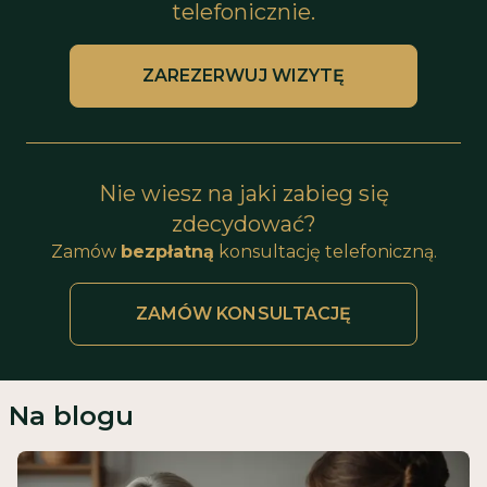
telefonicznie.
ZAREZERWUJ WIZYTĘ
Nie wiesz na jaki zabieg się
zdecydować?
Zamów
bezpłatną
konsultację telefoniczną.
ZAMÓW KONSULTACJĘ
Na blogu