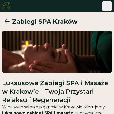
ME
OFERTA SALONU KOSMETOLOGII PODOLOGII I M
Zabiegi SPA Kraków
Luksusowe Zabiegi SPA i Masaże
w Krakowie - Twoja Przystań
Relaksu i Regeneracji
W naszym salonie piękności w Krakowie oferujemy
luksusowe zabiegi SPA i masaże
, zapewniające