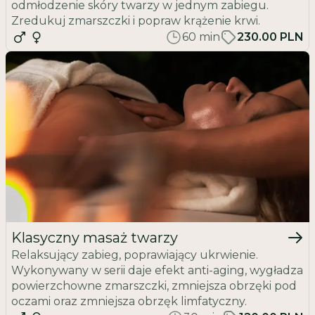
zniwelować efekty stresu.
odmłodzenie skóry twarzy w jednym zabiegu.
Odwiedź nas
i doświadcz profesjonalizmu naszych
Zredukuj zmarszczki i popraw krążenie krwi.
60
min
230.00 PLN
specjalistów, których cechuje zaangażowanie i pasja
do tego, co robią. W naszym salonie SPA w Krakowie
zadbamy o Ciebie w komfortowej, luksusowej
atmosferze, gwarantując najwyższą jakość usług.
Zanurz się w świecie relaksu, zadbaj o siebie i pozwól
sobie na chwilę oddechu z naszymi zabiegami SPA i
masażami. Zapewniamy, że opuścisz nasz salon
odświeżony, odnowiony i pełen energii do dalszych
wyzwań dnia.
Klasyczny masaż twarzy
Relaksujący zabieg, poprawiający ukrwienie.
Wykonywany w serii daje efekt anti-aging, wygładza
powierzchowne zmarszczki, zmniejsza obrzęki pod
oczami oraz zmniejsza obrzęk limfatyczny.