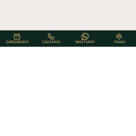
„Akceptuj wszystkie” oznacza zgodę na wykorzystywanie przez nas
plików cookie.
AKCEPTUJ WSZYSTKIE
ODRZUĆ WSZYSTKIE
ZAREZERWUJ
ZADZWOŃ
WHATSAPP
TRASA
Kontakt
Health & beauty
Salon kosmetyczny Kraków
Ul. Aleksandra Fredry 6F/LU5
,
30-605
Kraków
Jesteśmy w okolicy Bonarki.
Dojazd tramwajami i autobusami z pętli Łagiewniki oraz