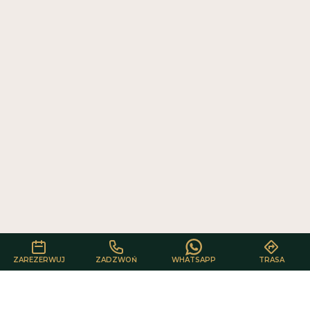
Cenimy prywatność użytkowników
Używamy plików cookie, aby poprawić jakość przeglądania,
wyświetlać reklamy lub treści dostosowane do indywidualnych potrzeb
użytkowników oraz analizować ruch na stronie. Kliknięcie przycisku
„Akceptuj wszystkie” oznacza zgodę na wykorzystywanie przez nas
plików cookie.
AKCEPTUJ WSZYSTKIE
ODRZUĆ WSZYSTKIE
ZAREZERWUJ
ZADZWOŃ
WHATSAPP
TRASA