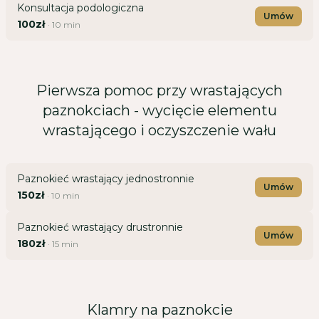
Konsultacja podologiczna
Umów
100zł
·
10
min
Pierwsza pomoc przy wrastających
paznokciach - wycięcie elementu
wrastającego i oczyszczenie wału
Paznokieć wrastający jednostronnie
Umów
150zł
·
10
min
Paznokieć wrastający drustronnie
Umów
180zł
·
15
min
Klamry na paznokcie