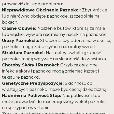
prowadzić do tego problemu:
Nieprawidłowe Obcinanie Paznokci:
Zbyt krótkie
lub nierówno obcięte paznokcie, szczególnie na
bokach.
Ciasne Obuwie:
Noszenie butów, które są za małe
lub wąskie, wywiera nadmierny nacisk na paznokcie.
Urazy Paznokcia:
Stłuczenia czy uderzenia w okolicę
paznokci mogą zaburzyć ich naturalny wzrost.
Struktura Paznokci:
Naturalny kształt i grubość
paznokci mogą wpływać na skłonność do wrastania.
Choroby Skóry i Paznokci:
Grzybica oraz inne
infekcje skóry i paznokci mogą zmieniać kształt i
teksturę paznokci.
Genetyczne Predyspozycje:
Skłonność do
wrastających paznokci może być cechą dziedziczną.
Nadmierna Potliwość Stóp:
Nadpotliwość stóp
może prowadzić do maceracji skóry wokół paznokci,
co sprzyja ich wrastaniu.
Zrozumienie tych czynników jest istotne, ponieważ