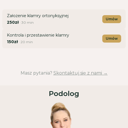
Założenie klamry ortonyksyjnej
Umów
250zł
·
30
min
Kontrola i przestawienie klamry
Umów
150zł
·
20
min
Masz pytania?
Skontaktuj się z nami →
Podolog