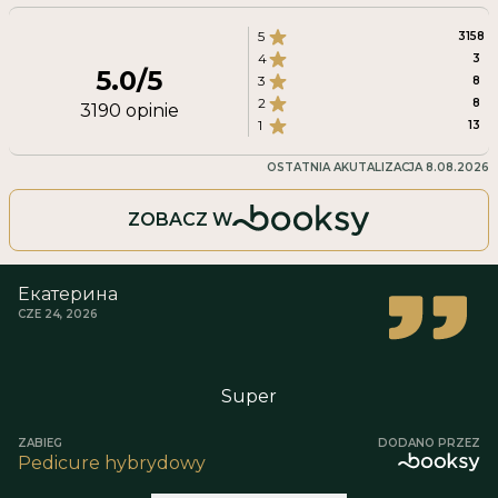
5
3158
4
3
5.0
/5
3
8
2
8
3190
opinie
1
13
OSTATNIA AKUTALIZACJA
8.08.2026
ZOBACZ W
Екатерина
CZE 24, 2026
Super
ZABIEG
DODANO PRZEZ
Pedicure hybrydowy