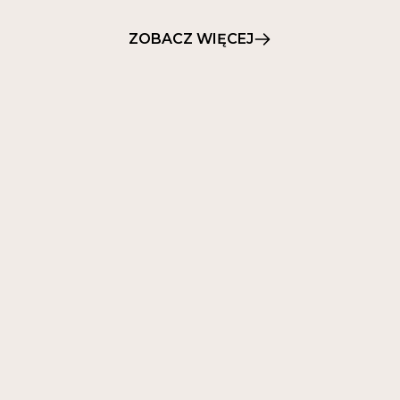
ZOBACZ WIĘCEJ
08 CZE 2023
7
MIN
Domowa Pielęgnacja Stóp: Piękne i
Zadbane Pięty i Paznokcie
Odkryj sekrety domowej pielęgnacji stóp, która
przemieni Twoje pięty i paznokcie. Poznaj sprawdzone