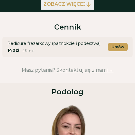
ZOBACZ WIĘCEJ
Cennik
Pedicure frezarkowy (paznokcie i podeszwa)
Umów
140zł
·
45
min
Masz pytania?
Skontaktuj się z nami →
Podolog