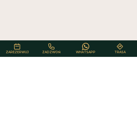
użytkowników oraz analizować ruch na stronie. Kliknięcie przycisku
„Akceptuj wszystkie” oznacza zgodę na wykorzystywanie przez nas
plików cookie.
AKCEPTUJ WSZYSTKIE
ODRZUĆ WSZYSTKIE
ZAREZERWUJ
ZADZWOŃ
WHATSAPP
TRASA
Kontakt
Health & beauty
Salon kosmetyczny Kraków
Ul. Aleksandra Fredry 6F/LU5
,
30-605
Kraków