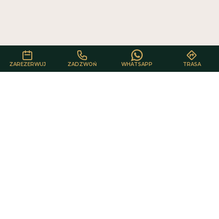
plików cookie.
AKCEPTUJ WSZYSTKIE
ODRZUĆ WSZYSTKIE
ZAREZERWUJ
ZADZWOŃ
WHATSAPP
TRASA
Kontakt
Health & beauty
Salon kosmetyczny Kraków
Ul. Aleksandra Fredry 6F/LU5
,
30-605
Kraków
Jesteśmy w okolicy Bonarki.
Dojazd tramwajami i autobusami z pętli Łagiewniki oraz