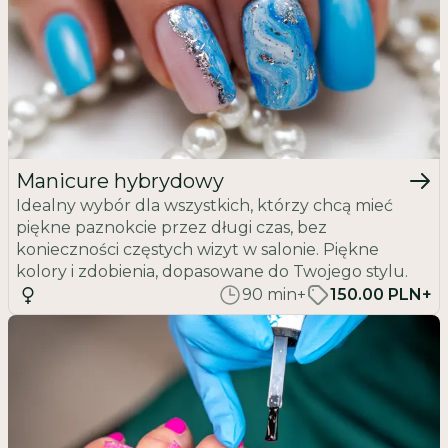
kosmetycznym w Krakowie oferujemy wiele różnych
kolorów i odcieni hybryd do paznokci, dzięki czemu
możesz wybrać taki, który idealnie pasuje do Twojego
stylu i osobowości.
Zdobienia
: żel daje możliwość wykonania bardziej
skomplikowanych zdobień, co pozwala na stworzenie
niepowtarzalnego i indywidualnego stylu.
Manicure hybrydowy
Pozwala nadać idealny kształt i budowę
: żel
Idealny wybór dla wszystkich, którzy chcą mieć
pozwala uzyskać odpowiednią długość paznokcia i
piękne paznokcie przez długi czas, bez
nadać mu idealny kształt oraz budowę, co stanowi
konieczności częstych wizyt w salonie. Piękne
doskonałe rozwiązanie dla osób z kruchymi i słabymi
kolory i zdobienia, dopasowane do Twojego stylu.
paznokciami.
90
min
+
150.00 PLN+