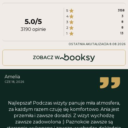
5
3158
4
3
5.0
/5
3
8
2
8
3190
opinie
1
13
OSTATNIA AKUTALIZACJA
8.08.2026
ZOBACZ W
Amelia
CZE 18, 2026
Najlepsza!! Podczas wizyty panuje miła atmosfera,
za każdym razem czuję się komfortowo. Ania jest
przemiła i zawsze doradzi. Z wizyt wychodzę
zawsze zadowolona :) Paznokcie zawsze są