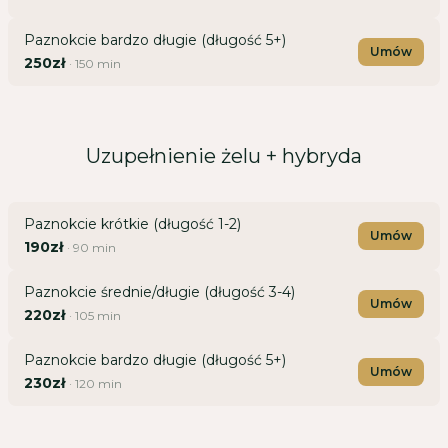
Paznokcie bardzo długie (długość 5+)
Umów
250zł
·
150
min
Uzupełnienie żelu + hybryda
Paznokcie krótkie (długość 1-2)
Umów
190zł
·
90
min
Paznokcie średnie/długie (długość 3-4)
Umów
220zł
·
105
min
Paznokcie bardzo długie (długość 5+)
Umów
230zł
·
120
min