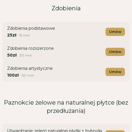
Zdobienia
Zdobienia podstawowe
Umów
25zł
·
15
min
Zdobienia rozszerzone
Umów
50zł
·
30
min
Zdobienia artystyczne
Umów
100zł
·
60
min
Paznokcie żelowe na naturalnej płytce (bez
przedłużania)
Utwardzanie żelem naturalnej płytki + hybryda