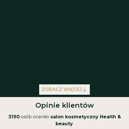
pozwalają na osiągnięcie pięknych, zadbanych
paznokci o długotrwałym efekcie
ZOBACZ WIĘCEJ
Opinie klientów
3190
osób oceniło
salon kosmetyczny Health &
beauty
.