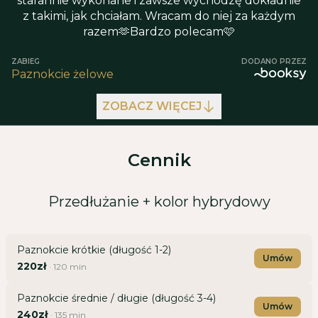
starannie wykonane i zawsze wychodzę dokładnie
z takimi, jak chciałam. Wracam do niej za każdym
razem🫶Bardzo polecam🩷
ZABIEG
DODANO PRZEZ
Paznokcie żelowe
ZOBACZ WIĘCEJ
Cennik
Przedłużanie + kolor hybrydowy
Paznokcie krótkie (długość 1-2)
Umów
220zł
·
120
min
Paznokcie średnie / długie (długość 3-4)
Umów
240zł
·
135
min