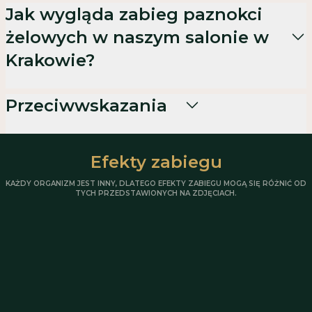
Jak wygląda zabieg paznokci
żelowych w naszym salonie w
Krakowie?
Paznokcie żelowe
Przeciwwskazania
grzybica paznokci
Efekty zabiegu
brodawki
KAŻDY ORGANIZM JEST INNY, DLATEGO EFEKTY ZABIEGU MOGĄ SIĘ RÓŻNIĆ OD
TYCH PRZEDSTAWIONYCH NA ZDJĘCIACH.
drożdżyca
łuszczyca paznokci