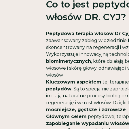
Co to jest peptyd
włosów DR. CYJ?
Peptydowa terapia włosów Dr Cyj 
zaawansowany zabieg w dziedzinie
skoncentrowany na regeneracji i w
Wykorzystuje innowacyjną technol
biomimetycznych
, które działają
włosowe i skórę głowy, odnawiając i
włosów.
Kluczowym aspektem
tej terapii j
peptydów
. Są to specjalnie zapro
imitują naturalne procesy biologic
regenerację i wzrost włosów. Dzięki t
mocniejsze, gęstsze i zdrowsze
.
Głównym celem
peptydowej terapi
zapobieganie wypadaniu włosó