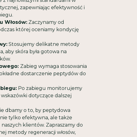
ie z najnowszymi standardami w
etycznej, zapewniając efektywność i
iegu.
nu Włosów:
Zaczynamy od
podczas której oceniamy kondycję
wy:
Stosujemy delikatne metody
a, aby skóra była gotowa na
ików.
ydowego:
Zabieg wymaga stosowania
 dokładne dostarczenie peptydów do
.
abiegu:
Po zabiegu monitorujemy
y wskazówki dotyczące dalszej
ie dbamy o to, by peptydowa
nie tylko efektywna, ale także
 naszych klientów. Zapraszamy do
jnej metody regeneracji włosów,