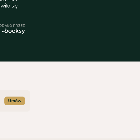
iło się
ODANO PRZEZ
Umów