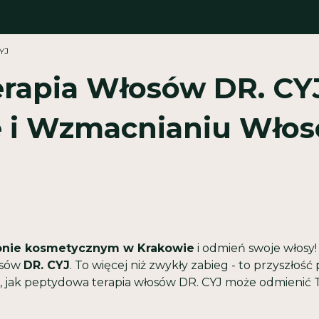
YJ
rapia Włosów DR. CYJ
 i Wzmacnianiu Wło
onie kosmetycznym w Krakowie
i odmień swoje włosy
osów
DR. CYJ
. To więcej niż zwykły zabieg - to przyszłość
ę, jak peptydowa terapia włosów DR. CYJ może odmienić 