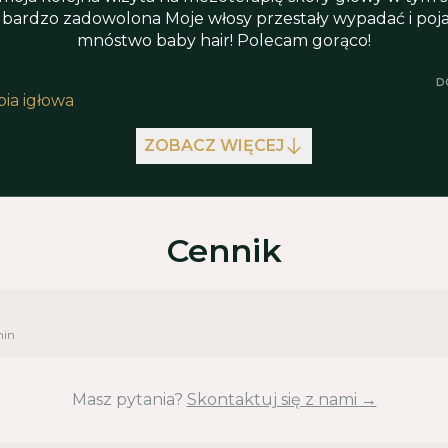
 bardzo zadowolona Moje włosy przestały wypadać i pojaw
mnóstwo baby hair! Polecam gorąco!
D
ia igłowa
ZOBACZ WIĘCEJ
Cennik
in
Masz pytania?
Skontaktuj się z nami →