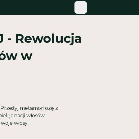
MENU TOGGLE
 - Rewolucja
sów w
! Przeżyj metamorfozę z
 pielęgnacji włosów.
Twoje włosy!