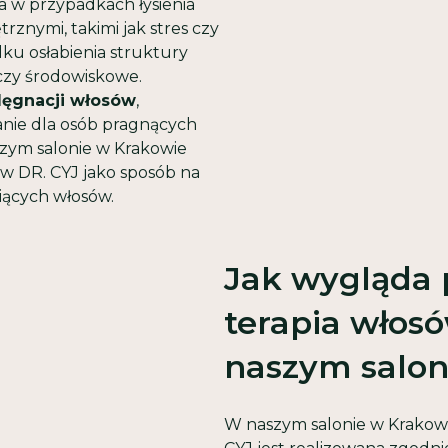
na w przypadkach łysienia
nymi, takimi jak stres czy
dku osłabienia struktury
czy środowiskowe.
lęgnacji włosów
,
nie dla osób pragnących
szym salonie w Krakowie
w DR. CYJ jako sposób na
iących włosów.
Jak wygląda
terapia włos
naszym salon
W naszym salonie w Krakowi