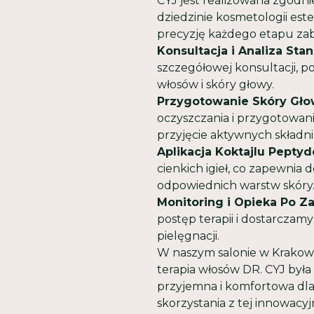
CYJ jest realizowana zgodn
dziedzinie kosmetologii est
precyzję każdego etapu zab
Konsultacja i Analiza Sta
szczegółowej konsultacji, 
włosów i skóry głowy.
Przygotowanie Skóry Gło
oczyszczania i przygotowani
przyjęcie aktywnych składn
Aplikacja Koktajlu Pept
cienkich igieł, co zapewnia
odpowiednich warstw skóry
Monitoring i Opieka Po Z
postęp terapii i dostarczam
pielęgnacji.
W naszym salonie w Krakow
terapia włosów DR. CYJ była 
przyjemna i komfortowa dla
skorzystania z tej innowacy