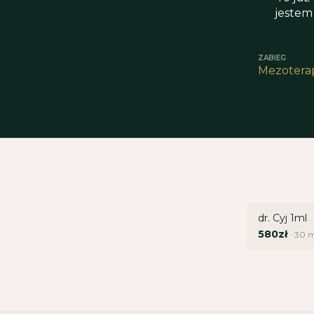
jestem
ZABIEG
Mezoterap
dr. Cyj 1ml
580zł
·
30
m