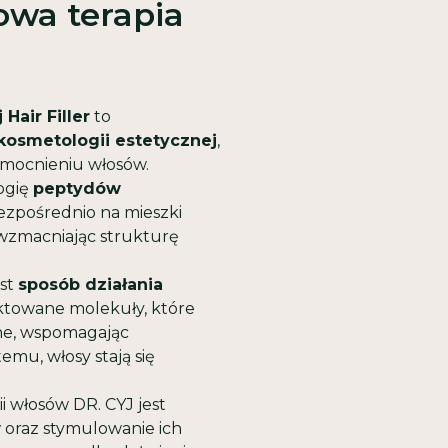
owa terapia
Hair Filler
to
kosmetologii estetycznej
,
zmocnieniu włosów.
ogię
peptydów
 bezpośrednio na mieszki
 wzmacniając strukturę
est
sposób działania
jektowane molekuły, które
zne, wspomagając
emu, włosy stają się
i włosów DR. CYJ jest
w
oraz stymulowanie ich