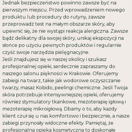
Jednak bezpieczeństwo powinno zawsze być na
pierwszym miejscu. Przed wprowadzeniem nowego
produktu lub procedury do rutyny, zawsze
przeprowadź test na małym obszarze skóry, aby
upewnić się, że nie wystąpi reakcja alergiczna. Zawsze
bądź delikatny dla swojej skóry, unikaj ekspozycji na
słońce po użyciu pewnych produktów i regularnie
czyść swoje narzędzia pielęgnacyjne.
Jeśli znajdujesz się w naszej okolicy i szukasz
profesjonalnej opieki, serdecznie zapraszamy do
naszego
salonu piękności w Krakowie
. Oferujemy
zabiegi na twarz
, takie jak
wodorowe oczyszczanie
twarzy
,
masaż Kobido
,
peelingi chemiczne
. Jeśli Twoja
skóra potrzebuje intensywniejszej opieki, oferujemy
również
stymulatory tkankowe
,
mezoterapię igłową
i
mezoterapię mikroigłową
. Dbamy o to, aby każdy
klient czuł się u nas komfortowo i bezpiecznie, a nasze
zabiegi przynosiły widoczne efekty. Pamiętaj, że
profesjonalna opieka kosmetyczna to doskonałe