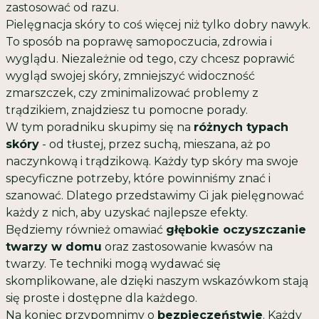
zastosować od razu.
Pielęgnacja skóry to coś więcej niż tylko dobry nawyk.
To sposób na poprawę samopoczucia, zdrowia i
wyglądu. Niezależnie od tego, czy chcesz poprawić
wygląd swojej skóry, zmniejszyć widoczność
zmarszczek, czy zminimalizować problemy z
trądzikiem, znajdziesz tu pomocne porady.
W tym poradniku skupimy się na
różnych typach
skóry
- od tłustej, przez suchą, mieszana, aż po
naczynkową i trądzikową. Każdy typ skóry ma swoje
specyficzne potrzeby, które powinniśmy znać i
szanować. Dlatego przedstawimy Ci jak pielęgnować
każdy z nich, aby uzyskać najlepsze efekty.
Będziemy również omawiać
głębokie oczyszczanie
twarzy w domu
oraz zastosowanie kwasów na
twarzy. Te techniki mogą wydawać się
skomplikowane, ale dzięki naszym wskazówkom stają
się proste i dostępne dla każdego.
Na koniec przypomnimy o
bezpieczeństwie
. Każdy