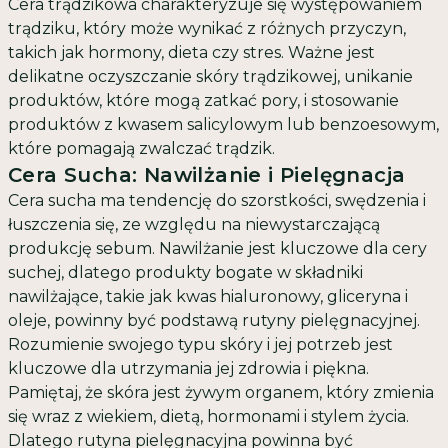
Cera trądzikowa charakteryzuje się występowaniem
trądziku, który może wynikać z różnych przyczyn,
takich jak hormony, dieta czy stres. Ważne jest
delikatne oczyszczanie skóry trądzikowej, unikanie
produktów, które mogą zatkać pory, i stosowanie
produktów z kwasem salicylowym lub benzoesowym,
które pomagają zwalczać trądzik.
Cera Sucha: Nawilżanie i Pielęgnacja
Cera sucha ma tendencję do szorstkości, swędzenia i
łuszczenia się, ze względu na niewystarczającą
produkcję sebum. Nawilżanie jest kluczowe dla cery
suchej, dlatego produkty bogate w składniki
nawilżające, takie jak kwas hialuronowy, gliceryna i
oleje, powinny być podstawą rutyny pielęgnacyjnej.
Rozumienie swojego typu skóry i jej potrzeb jest
kluczowe dla utrzymania jej zdrowia i piękna.
Pamiętaj, że skóra jest żywym organem, który zmienia
się wraz z wiekiem, dietą, hormonami i stylem życia.
Dlatego rutyna pielęgnacyjna powinna być