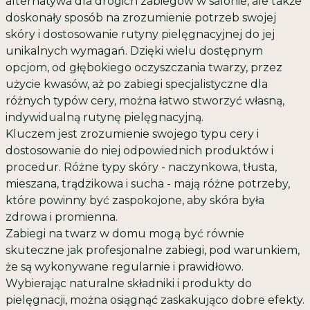
alternatywa dla drogich zabiegów w salonie, ale także
doskonały sposób na zrozumienie potrzeb swojej
skóry i dostosowanie rutyny pielęgnacyjnej do jej
unikalnych wymagań. Dzięki wielu dostępnym
opcjom, od głębokiego oczyszczania twarzy, przez
użycie kwasów, aż po zabiegi specjalistyczne dla
różnych typów cery, można łatwo stworzyć własną,
indywidualną rutynę pielęgnacyjną.
Kluczem jest zrozumienie swojego typu cery i
dostosowanie do niej odpowiednich produktów i
procedur. Różne typy skóry - naczynkowa, tłusta,
mieszana, trądzikowa i sucha - mają różne potrzeby,
które powinny być zaspokojone, aby skóra była
zdrowa i promienna.
Zabiegi na twarz w domu mogą być równie
skuteczne jak profesjonalne zabiegi, pod warunkiem,
że są wykonywane regularnie i prawidłowo.
Wybierając naturalne składniki i produkty do
pielęgnacji, można osiągnąć zaskakująco dobre efekty.