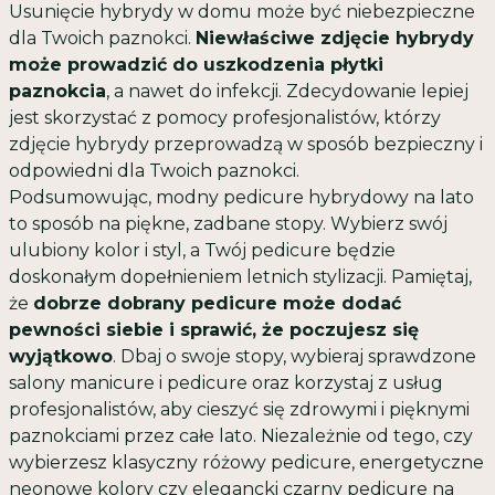
Usunięcie hybrydy w domu może być niebezpieczne
dla Twoich paznokci.
Niewłaściwe zdjęcie hybrydy
może prowadzić do uszkodzenia płytki
paznokcia
, a nawet do infekcji. Zdecydowanie lepiej
jest skorzystać z pomocy profesjonalistów, którzy
zdjęcie hybrydy przeprowadzą w sposób bezpieczny i
odpowiedni dla Twoich paznokci.
Podsumowując, modny
pedicure hybrydowy
na lato
to sposób na piękne, zadbane stopy. Wybierz swój
ulubiony kolor i styl, a Twój pedicure będzie
doskonałym dopełnieniem letnich stylizacji. Pamiętaj,
że
dobrze dobrany pedicure może dodać
pewności siebie i sprawić, że poczujesz się
wyjątkowo
. Dbaj o swoje stopy, wybieraj sprawdzone
salony manicure i pedicure oraz korzystaj z usług
profesjonalistów, aby cieszyć się zdrowymi i pięknymi
paznokciami przez całe lato. Niezależnie od tego, czy
wybierzesz klasyczny różowy pedicure, energetyczne
neonowe kolory czy elegancki czarny pedicure na