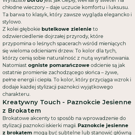
Wyraziste
bordo
jest jak ciepły, wełniany sweter na
chłodne wieczory – daje uczucie komfortu i luksusu.
Ta barwa to klasyk, który zawsze wygląda elegancko i
stylowo.
Z kolei głębokie
butelkowe zielenie
to
odzwierciedlenie dojrzałej przyrody, które
przypomina o leśnych spacerach wśród mieniących
się wieloma odcieniami drzew. To kolor dla tych,
którzy cenią sobie naturalność z nutą wyrafinowania.
Natomiast
ogniste pomarańczowe
odcienie są jak
ostatnie promienie zachodzącego słońca – żywe,
pełne energii i ciepła. To kolor, który przyciąga wzrok i
dodaje każdej stylizacji paznokci wyjątkowego
charakteru.
Kreatywny Touch - Paznokcie Jesienne
z Brokatem
Brokatowe akcenty to sposób na wprowadzenie do
stylizacji paznokci iskierki magii.
Paznokcie jesienne
z brokatem
mogą być subtelne lub stanowić główną