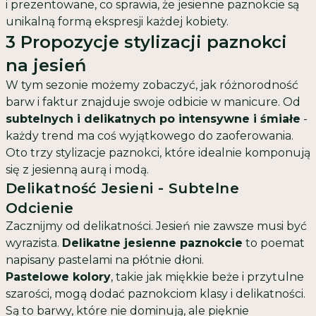
i prezentowane, co sprawia, że jesienne paznokcie są
unikalną formą ekspresji każdej kobiety.
3 Propozycje stylizacji paznokci
na jesień
W tym sezonie możemy zobaczyć, jak różnorodność
barw i faktur znajduje swoje odbicie w manicure. Od
subtelnych i delikatnych po intensywne i śmiałe
-
każdy trend ma coś wyjątkowego do zaoferowania.
Oto trzy stylizacje paznokci, które idealnie komponują
się z jesienną aurą i modą.
Delikatność Jesieni - Subtelne
Odcienie
Zacznijmy od delikatności. Jesień nie zawsze musi być
wyrazista.
Delikatne jesienne paznokcie
to poemat
napisany pastelami na płótnie dłoni.
Pastelowe kolory
, takie jak miękkie beże i przytulne
szarości, mogą dodać paznokciom klasy i delikatności.
Są to barwy, które nie dominują, ale pięknie