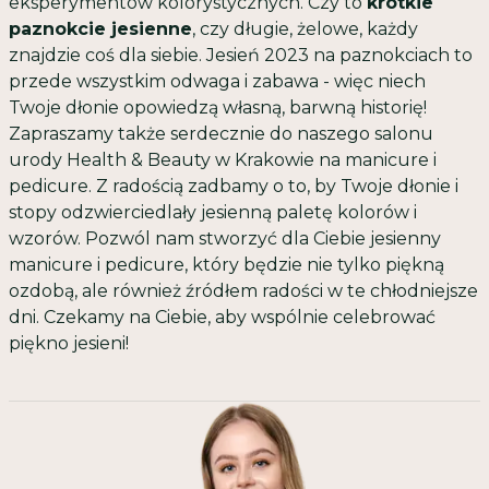
eksperymentów kolorystycznych. Czy to
krótkie
paznokcie jesienne
, czy długie, żelowe, każdy
znajdzie coś dla siebie. Jesień 2023 na paznokciach to
przede wszystkim odwaga i zabawa - więc niech
Twoje dłonie opowiedzą własną, barwną historię!
Zapraszamy także serdecznie do naszego
salonu
urody Health & Beauty w Krakowie
na
manicure
i
pedicure
. Z radością zadbamy o to, by Twoje dłonie i
stopy odzwierciedlały jesienną paletę kolorów i
wzorów. Pozwól nam stworzyć dla Ciebie jesienny
manicure i pedicure, który będzie nie tylko piękną
ozdobą, ale również źródłem radości w te chłodniejsze
dni. Czekamy na Ciebie, aby wspólnie celebrować
piękno jesieni!