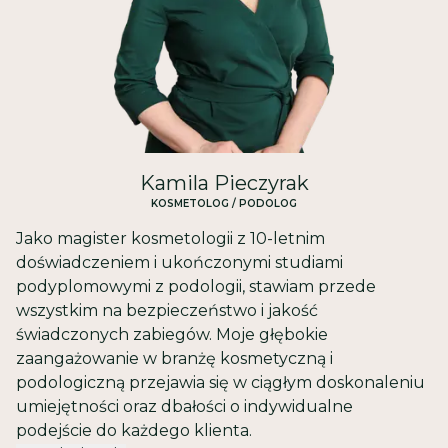
Kamila Pieczyrak
KOSMETOLOG / PODOLOG
Cenimy prywatność użytkowników
Jako magister kosmetologii z 10-letnim
Używamy plików cookie, aby poprawić jakość przeglądania,
wyświetlać reklamy lub treści dostosowane do indywidualnych potrzeb
doświadczeniem i ukończonymi studiami
użytkowników oraz analizować ruch na stronie. Kliknięcie przycisku
podyplomowymi z podologii, stawiam przede
„Akceptuj wszystkie” oznacza zgodę na wykorzystywanie przez nas
wszystkim na bezpieczeństwo i jakość
plików cookie.
świadczonych zabiegów. Moje głębokie
AKCEPTUJ WSZYSTKIE
zaangażowanie w branżę kosmetyczną i
podologiczną przejawia się w ciągłym doskonaleniu
ODRZUĆ WSZYSTKIE
umiejętności oraz dbałości o indywidualne
podejście do każdego klienta.