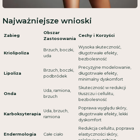
Najważniejsze wnioski
Obszar
Zabieg
Cechy i Korzyści
Zastosowania
Wysoka skuteczność,
Brzuch, boczki,
Kriolipoliza
długotrwałe efekty,
uda
bezbolesność
Precyzyjne modelowanie,
Brzuch, boczki,
Lipoliza
długotrwałe efekty,
podbródek
minimalny dyskomfort
Skuteczność w redukcji
Uda, ramiona,
Onda
tłuszczu i cellulitu,
brzuch
bezbolesność
Poprawa wyglądu skóry,
Uda, brzuch,
Karboksyterapia
długotrwałe efekty, lekki
ramiona
dyskomfort
Redukcja cellulitu, poprawa
Endermologia
Całe ciało
elastyczności skóry,