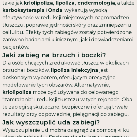
takie jak
kriolipoliza, lipoliza, endermologia
, a także
karboksyterapia
i
Onda
, wykazują wysoką
efektywność w redukcji miejscowych nagromadzeń
tłuszczu, poprawie jędrności skóry oraz zmniejszeniu
cellulitu. Efekty tych zabiegów zostały potwierdzone
zarówno badaniami klinicznymi, jak i doświadczeniami
pacjentów.
Jaki zabieg na brzuch i boczki?
Dla osób chcących zredukować tłuszcz w okolicach
brzucha i boczków,
lipoliza iniekcyjna
jest
doskonałym wyborem, oferującym precyzyjne
modelowanie tych obszarów. Alternatywnie,
kriolipoliza
może być używana do celowanego
"zamrażania" i redukcji tłuszczu w tych rejonach. Oba
te zabiegi są skuteczne, bezpieczne i oferują trwałe
rezultaty przy odpowiedniej pielęgnacji po zabiegu.
Jak wyszczuplić uda zabiegi?
Wyszczuplenie ud można osiągnąć za pomocą kilku