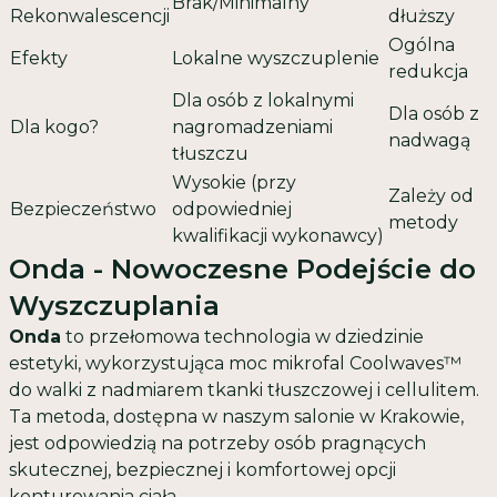
Brak/Minimalny
Rekonwalescencji
dłuższy
Ogólna
Efekty
Lokalne wyszczuplenie
redukcja
Dla osób z lokalnymi
Dla osób z
Dla kogo?
nagromadzeniami
nadwagą
tłuszczu
Wysokie (przy
Zależy od
Bezpieczeństwo
odpowiedniej
metody
kwalifikacji wykonawcy)
Onda - Nowoczesne Podejście do
Wyszczuplania
Onda
to przełomowa technologia w dziedzinie
estetyki, wykorzystująca moc mikrofal Coolwaves™
do walki z nadmiarem tkanki tłuszczowej i cellulitem.
Ta metoda, dostępna w naszym salonie w Krakowie,
jest odpowiedzią na potrzeby osób pragnących
skutecznej, bezpiecznej i komfortowej opcji
konturowania ciała.