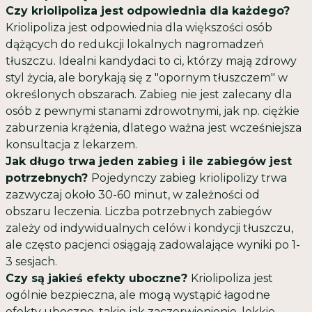
Czy kriolipoliza jest odpowiednia dla każdego?
Kriolipoliza jest odpowiednia dla większości osób
dążących do redukcji lokalnych nagromadzeń
tłuszczu. Idealni kandydaci to ci, którzy mają zdrowy
styl życia, ale borykają się z "opornym tłuszczem" w
określonych obszarach. Zabieg nie jest zalecany dla
osób z pewnymi stanami zdrowotnymi, jak np. ciężkie
zaburzenia krążenia, dlatego ważna jest wcześniejsza
konsultacja z lekarzem.
Jak długo trwa jeden zabieg i ile zabiegów jest
potrzebnych?
Pojedynczy zabieg kriolipolizy trwa
zazwyczaj około 30-60 minut, w zależności od
obszaru leczenia. Liczba potrzebnych zabiegów
zależy od indywidualnych celów i kondycji tłuszczu,
ale często pacjenci osiągają zadowalające wyniki po 1-
3 sesjach.
Czy są jakieś efekty uboczne?
Kriolipoliza jest
ogólnie bezpieczna, ale mogą wystąpić łagodne
efekty uboczne, takie jak zaczerwienienie, lekkie