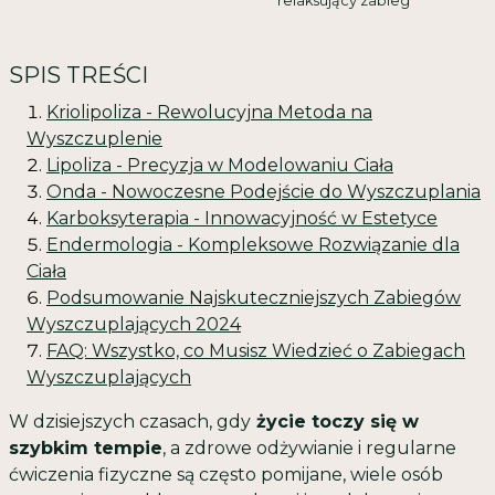
relaksujący zabieg
SPIS TREŚCI
Kriolipoliza - Rewolucyjna Metoda na
Wyszczuplenie
Lipoliza - Precyzja w Modelowaniu Ciała
Onda - Nowoczesne Podejście do Wyszczuplania
Karboksyterapia - Innowacyjność w Estetyce
Endermologia - Kompleksowe Rozwiązanie dla
Ciała
Podsumowanie Najskuteczniejszych Zabiegów
Wyszczuplających 2024
FAQ: Wszystko, co Musisz Wiedzieć o Zabiegach
Wyszczuplających
W dzisiejszych czasach, gdy
życie toczy się w
szybkim tempie
, a zdrowe odżywianie i regularne
ćwiczenia fizyczne są często pomijane, wiele osób