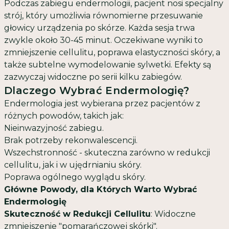
Podczas zabiegu endermologii, pacjent nosi specjalny
strój, który umożliwia równomierne przesuwanie
głowicy urządzenia po skórze. Każda sesja trwa
zwykle około 30-45 minut. Oczekiwane wyniki to
zmniejszenie cellulitu, poprawa elastyczności skóry, a
także subtelne wymodelowanie sylwetki. Efekty są
zazwyczaj widoczne po serii kilku zabiegów.
Dlaczego Wybrać Endermologię?
Endermologia jest wybierana przez pacjentów z
różnych powodów, takich jak:
Nieinwazyjność zabiegu.
Brak potrzeby rekonwalescencji.
Wszechstronność - skuteczna zarówno w redukcji
cellulitu, jak i w ujędrnianiu skóry.
Poprawa ogólnego wyglądu skóry.
Główne Powody, dla Których Warto Wybrać
Endermologię
Skuteczność w Redukcji Cellulitu
: Widoczne
zmniejszenie "pomarańczowej skórki".